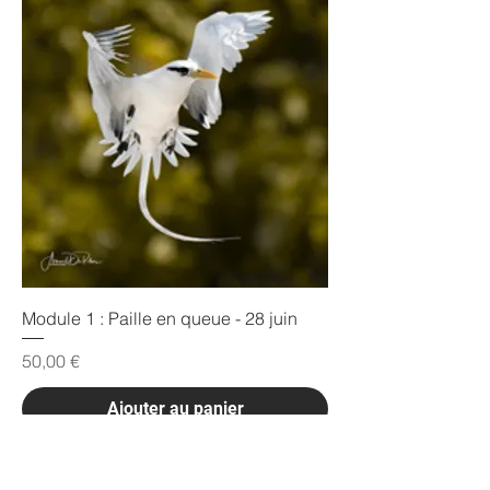
Module 1 : Paille en queue - 28 juin
Prix
50,00 €
Ajouter au panier
Meilleur Plan