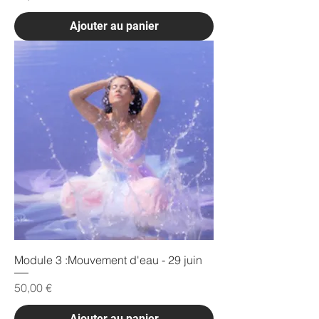
Ajouter au panier
Module 3 :Mouvement d'eau - 29 juin
Prix
50,00 €
Ajouter au panier